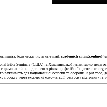
апишіть, будь ласка листа на e-mail:
academictrainings.online@g
onal Bible Seminary (США) та Хмельницької гуманітарно-педагогіч
спрямований на підвищення рівня професійної підготовки студен
 важливість для національної безпеки та оборони. Крім того, до
тку проєкту через експертні консультації, ресурсну підтримку та у