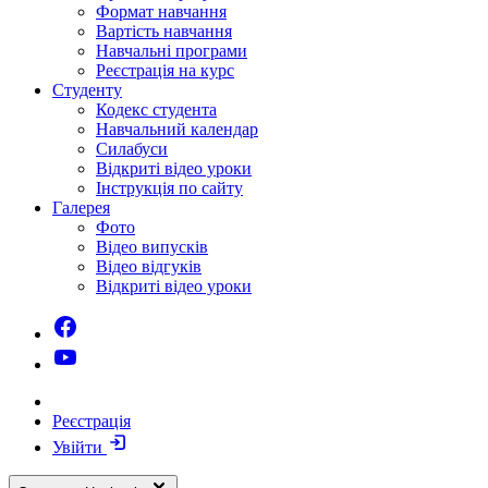
Формат навчання
Вартість навчання
Навчальні програми
Реєстрація на курс
Студенту
Кодекс студента
Навчальний календар
Силабуси
Відкриті відео уроки
Інструкція по сайту
Галерея
Фото
Відео випусків
Відео відгуків
Відкриті відео уроки
Реєстрація
Увійти