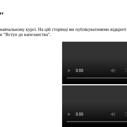
м"
авчальному курсі. На цій сторінці ми публікуватимемо відкриті в
и "Вступ до капеланства".