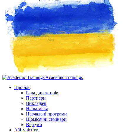
Academic Trainings
Про нас
Рада директорів
Партнери
Викладачі
Наша місія
Навчальні програми
Щомісячні семінари
Відгуки
Абітурієнту